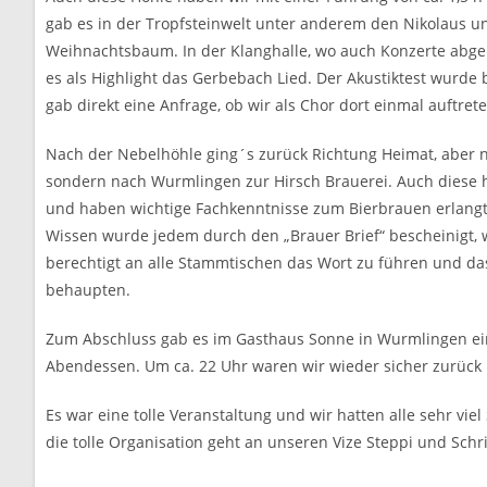
gab es in der Tropfsteinwelt unter anderem den Nikolaus u
Weihnachtsbaum. In der Klanghalle, wo auch Konzerte abge
es als Highlight das Gerbebach Lied. Der Akustiktest wurde
gab direkt eine Anfrage, ob wir als Chor dort einmal auftret
Nach der Nebelhöhle ging´s zurück Richtung Heimat, aber n
sondern nach Wurmlingen zur Hirsch Brauerei. Auch diese h
und haben wichtige Fachkenntnisse zum Bierbrauen erlangt.
Wissen wurde jedem durch den „Brauer Brief“ bescheinigt,
berechtigt an alle Stammtischen das Wort zu führen und da
behaupten.
Zum Abschluss gab es im Gasthaus Sonne in Wurmlingen e
Abendessen. Um ca. 22 Uhr waren wir wieder sicher zurück 
Es war eine tolle Veranstaltung und wir hatten alle sehr viel
die tolle Organisation geht an unseren Vize Steppi und Schrif