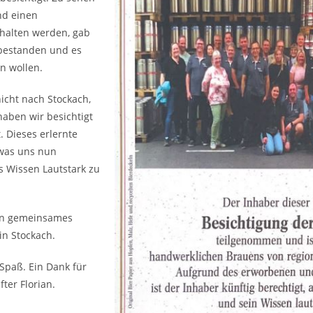
nd einen
halten werden, gab
 bestanden und es
en wollen.
icht nach Stockach,
aben wir besichtigt
 Dieses erlernte
 was uns nun
s Wissen Lautstark zu
in gemeinsames
in Stockach.
 Spaß. Ein Dank für
ter Florian.